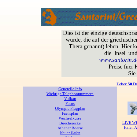
.
Dies ist der einzige deutschsp
wurde, die auf der griechische
Thera genannt) leben. Hier k
die Insel un
www.santorin.d
Preise fuer 
Sie
Ueber 50 D
Generelle Info
Wichtige Telephonnummern
Vulkan
Fotos
Olympic Flugplan
Faehrplan
Wechselkurse
LIVE 
Buecherecke
Hafen A
Athener Boerse
Neuer Hafen